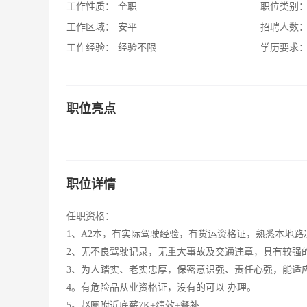
工作性质：
全职
职位类别
工作区域：
安平
招聘人数
工作经验：
经验不限
学历要求
职位亮点
职位详情
任职资格：
1、A2本，有实际驾驶经验，有货运资格证，熟悉本地
2、无不良驾驶记录，无重大事故及交通违章，具有较强
3、为人踏实、老实忠厚，保密意识强、责任心强，能适
4。有危险品从业资格证，没有的可以 办理。
5。赵圈附近底薪7K+绩效+餐补