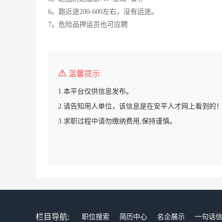
6。跑近途200-600左右，没有远途。
7。危险品押运员也可应聘
温馨提示
1.本平台仅供信息发布。
2.请告知用人单位，该信息是在安平人才网上看到的
3.求职过程中请勿缴纳费用,保持谨慎。
栏目导航:
职位搜索
简历中心
名企展示
一句话