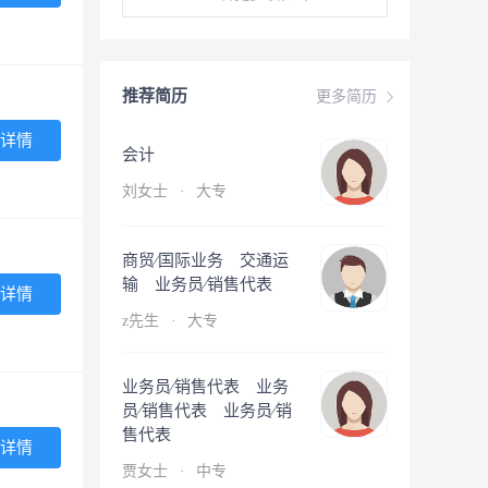
推荐简历
更多简历
详情
会计
刘女士
·
大专
商贸∕国际业务 交通运
输 业务员∕销售代表
详情
z先生
·
大专
业务员∕销售代表 业务
员∕销售代表 业务员∕销
售代表
详情
贾女士
·
中专