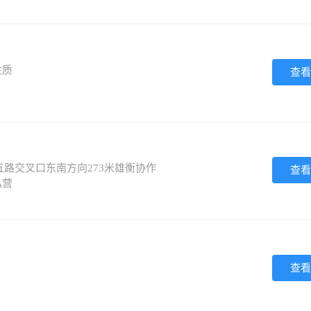
性质
查看
路交叉口东南方向273米雄衡协作
查看
私营
查看