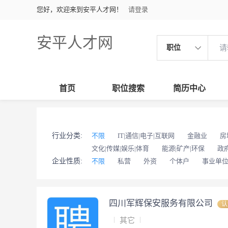
您好，欢迎来到安平人才网！
请登录
安平人才网
职位
首页
职位搜索
简历中心
行业分类:
不限
IT|通信|电子|互联网
金融业
房
文化|传媒|娱乐|体育
能源|矿产|环保
政
企业性质:
不限
私营
外资
个体户
事业单
四川军辉保安服务有限公司
认
其它