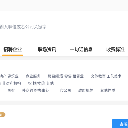
招聘企业
职场资讯
一句话信息
收费标准
地产|建筑业
商业服务
贸易|批发|零售|租赁业
文体教育|工艺美术
府|非盈利机构
农|林|牧|渔|其他
位
国有
外商独资/办事处
上市公司
政府机关
其他性质
证
查看