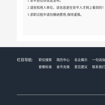
1.本平台仅供信息发布。
2.请告知用人单位，该信息是在安平人才网上看到的
3.求职过程中请勿缴纳费用,保持谨慎。
栏目导航:
职位搜索
简历中心
名企展示
一句话
套餐标准
金币充值
意见建议
联系我