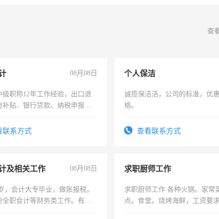
查
计
08月08日
个人保洁
中级职称12年工作经验，出口退
诚揽保洁活，公司的标准，优
府补贴、银行贷款、纳税申报、
格。
公司策划，设建新账，理乱账业
务咨询等业务。欲求兼职会计工
看联系方式
查看联系方式
计及相关工作
08月08日
求职厨师工作
7岁，会计大专毕业，做账报税。
求职厨师工作 各种火锅。家常
份全职会计等财务类工作。有会
点。食堂。烧烤海鲜，工资要求6
上