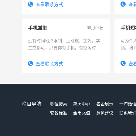
结识有识之士，共享未来。
查看联系方式
查
手机兼职
08月08日
没有时间地点限制，上班族，宝妈，学
可为个
生党都可，只要你有手机，有空闲时
频，培
间，一单一结，一天二三十不成问题，
可为个
勤快的四五十，每天挣零花钱没问题！
频，培
查看联系方式
查
音！你
成为拍
栏目导航:
职位搜索
简历中心
名企展示
一句话
套餐标准
金币充值
意见建议
联系我