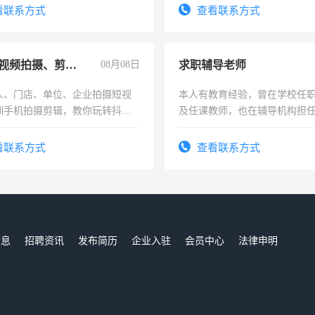
看联系方式
查看联系方式
手机短视频拍摄、剪辑、抖音快手
08月08日
求职辅导老师
人、门店、单位、企业拍摄短视
本人有教育经验，曾在学校任
训手机拍摄剪辑，教你玩转抖音
及任课教师，也在辅导机构担
人、门店、单位、企业拍摄短视
师，求周一至周五辅导老师的
训手机拍摄剪辑，教你玩转抖
看联系方式
查看联系方式
也可以成为拍摄达人！你也可以
摄达人！
信息
招聘资讯
发布简历
企业入驻
会员中心
法律申明
们