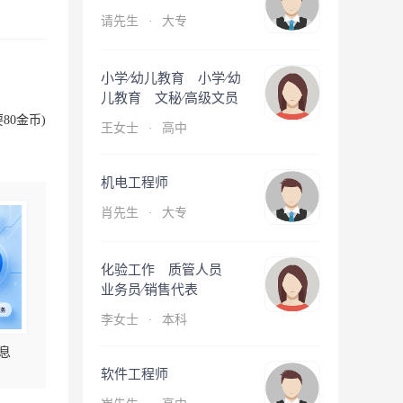
请先生
·
大专
小学∕幼儿教育 小学∕幼
儿教育 文秘∕高级文员
80金币)
王女士
·
高中
机电工程师
肖先生
·
大专
化验工作 质管人员
业务员∕销售代表
李女士
·
本科
息
软件工程师