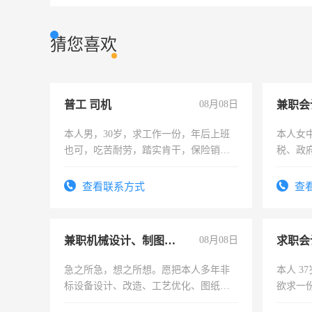
猜您喜欢
普工 司机
08月08日
兼职会
本人男，30岁，求工作一份，年后上班
本人女
也可，吃苦耐劳，踏实肯干，保险销售
税、政
勿扰
为各类
务，财
查看联系方式
查
作
兼职机械设计、制图、设备改造
08月08日
求职会
急之所急，想之所想。愿把本人多年非
本人 3
标设备设计、改造、工艺优化、图纸制
欲求一
作和分解的经验与您分享。 真诚合作，
计证